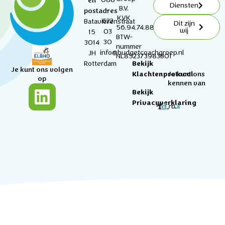
en
Diensten
B.V.
–
postadres
KVK
622
Batavierenstraat
Dit zijn
56.94.74.88
wij
03
15
BTW-
30
3014
nummer
info@budgetcoachgroep.nl
JH
NL852373983B01
Bekijk
Rotterdam
Je kunt ons volgen
Klachtenprotocol
Je kunt ons
op
kennen van
Bekijk
Privacyverklaring