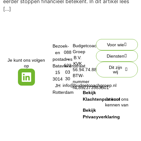
eerder stoppen financieel betekent. In dit artikel lees
[…]
Voor wie
Budgetcoach
Bezoek-
Groep
088
en
Diensten
B.V.
–
postadres
Je kunt ons volgen
KVK
622
op
Batavierenstraat
Dit zijn
56.94.74.88
wij
03
15
BTW-
30
3014
nummer
info@budgetcoachgroep.nl
JH
NL852373983B01
Rotterdam
Bekijk
Klachtenprotocol
Je kunt ons
kennen van
Bekijk
Privacyverklaring