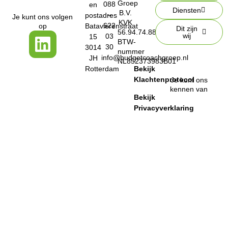
Groep
088
en
Diensten
B.V.
–
postadres
Je kunt ons volgen
KVK
622
op
Batavierenstraat
Dit zijn
56.94.74.88
wij
03
15
BTW-
30
3014
nummer
info@budgetcoachgroep.nl
JH
NL852373983B01
Rotterdam
Bekijk
Klachtenprotocol
Je kunt ons
kennen van
Bekijk
Privacyverklaring