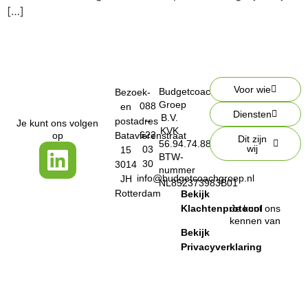
[…]
Voor wie
Budgetcoach
Bezoek-
Groep
088
en
Diensten
B.V.
–
postadres
Je kunt ons volgen
KVK
622
op
Batavierenstraat
Dit zijn
56.94.74.88
wij
03
15
BTW-
30
3014
nummer
info@budgetcoachgroep.nl
JH
NL852373983B01
Rotterdam
Bekijk
Klachtenprotocol
Je kunt ons
kennen van
Bekijk
Privacyverklaring