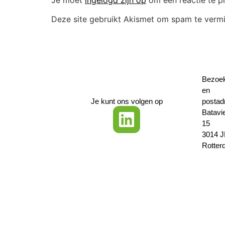
Deze site gebruikt Akismet om spam te verm
Bezoe
en
Je kunt ons volgen op
postad
Batavi
15
3014 
Rotter