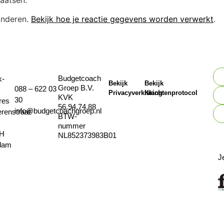
inderen.
Bekijk hoe je reactie gegevens worden verwerkt
.
Budgetcoach
k-
Bekijk
Bekijk
Groep B.V.
088 – 622 03
Privacyverklaring
Klachtenprotocol
KVK
30
res
56.94.74.88
info@budgetcoachgroep.nl
erenstraat
BTW-
nummer
JH
NL852373983B01
dam
J