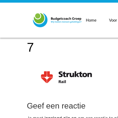
Home
Voor
7
Geef een reactie
Je moet
ingelogd zijn op
om een reactie te pl