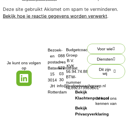
Deze site gebruikt Akismet om spam te verminderen.
Bekijk hoe je reactie gegevens worden verwerkt
.
Voor wie
Budgetcoach
Bezoek-
Groep
088
en
Diensten
B.V.
–
postadres
Je kunt ons volgen
KVK
622
op
Batavierenstraat
Dit zijn
56.94.74.88
wij
03
15
BTW-
30
3014
nummer
info@budgetcoachgroep.nl
JH
NL852373983B01
Rotterdam
Bekijk
Klachtenprotocol
Je kunt ons
kennen van
Bekijk
Privacyverklaring