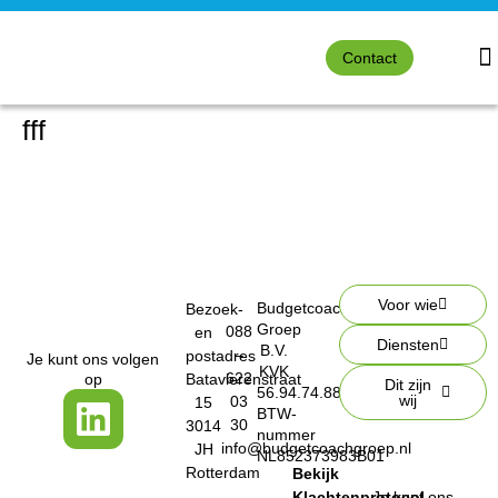
Contact
fff
Voor wie
Budgetcoach
Bezoek-
Groep
088
en
Diensten
B.V.
–
postadres
Je kunt ons volgen
KVK
622
op
Batavierenstraat
Dit zijn
56.94.74.88
wij
03
15
BTW-
30
3014
nummer
info@budgetcoachgroep.nl
JH
NL852373983B01
Rotterdam
Bekijk
Klachtenprotocol
Je kunt ons