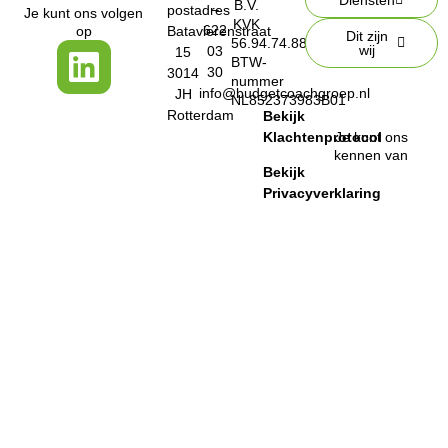
Diensten
B.V.
–
postadres
Je kunt ons volgen
KVK
622
op
Batavierenstraat
Dit zijn
56.94.74.88
wij
03
15
BTW-
30
3014
nummer
info@budgetcoachgroep.nl
JH
NL852373983B01
Rotterdam
Bekijk
Klachtenprotocol
Je kunt ons
kennen van
Bekijk
Privacyverklaring