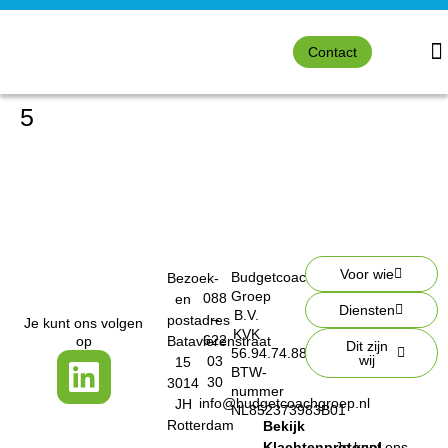
Contact
5
Voor wie
Budgetcoach
Bezoek-
Groep
088
en
Diensten
B.V.
–
postadres
Je kunt ons volgen
KVK
622
op
Batavierenstraat
Dit zijn
56.94.74.88
wij
03
15
BTW-
30
3014
nummer
info@budgetcoachgroep.nl
JH
NL852373983B01
Rotterdam
Bekijk
Klachtenprotocol
Je kunt ons