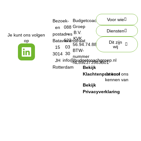
Voor wie
Budgetcoach
Bezoek-
Groep
088
en
Diensten
B.V.
–
postadres
Je kunt ons volgen
KVK
622
op
Batavierenstraat
Dit zijn
56.94.74.88
wij
03
15
BTW-
30
3014
nummer
info@budgetcoachgroep.nl
JH
NL852373983B01
Rotterdam
Bekijk
Klachtenprotocol
Je kunt ons
kennen van
Bekijk
Privacyverklaring