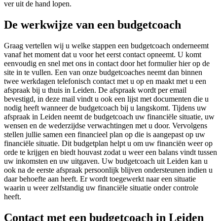
ver uit de hand lopen.
De werkwijze van een budgetcoach
Graag vertellen wij u welke stappen een budgetcoach onderneemt
vanaf het moment dat u voor het eerst contact opneemt. U komt
eenvoudig en snel met ons in contact door het formulier hier op de
site in te vullen. Een van onze budgetcoaches neemt dan binnen
twee werkdagen telefonisch contact met u op en maakt met u een
afspraak bij u thuis in Leiden. De afspraak wordt per email
bevestigd, in deze mail vindt u ook een lijst met documenten die u
nodig heeft wanneer de budgetcoach bij u langskomt. Tijdens uw
afspraak in Leiden neemt de budgetcoach uw financiële situatie, uw
wensen en de wederzijdse verwachtingen met u door. Vervolgens
stellen jullie samen een financieel plan op die is aangepast op uw
financiële situatie. Dit budgetplan helpt u om uw financiën weer op
orde te krijgen en biedt houvast zodat u weer een balans vindt tussen
uw inkomsten en uw uitgaven. Uw budgetcoach uit Leiden kan u
ook na de eerste afspraak persoonlijk blijven ondersteunen indien u
daar behoefte aan heeft. Er wordt toegewerkt naar een situatie
waarin u weer zelfstandig uw financiële situatie onder controle
heeft.
Contact met een budgetcoach in Leiden