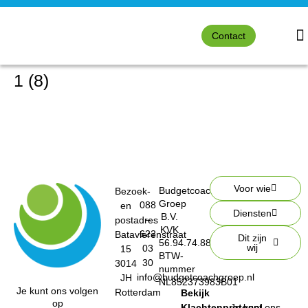
Contact
1 (8)
Voor wie
Budgetcoach
Bezoek-
Groep
088
en
Diensten
B.V.
–
postadres
KVK
622
Batavierenstraat
Dit zijn
56.94.74.88
wij
03
15
BTW-
30
3014
nummer
info@budgetcoachgroep.nl
JH
NL852373983B01
Je kunt ons volgen
Rotterdam
Bekijk
op
Klachtenprotocol
Je kunt ons