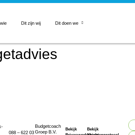
 wie
Dit zijn wij
Dit doen we
getadvies
Budgetcoach
k-
Bekijk
Bekijk
Groep B.V.
088 – 622 03
Privacyverklaring
Klachtenprotocol