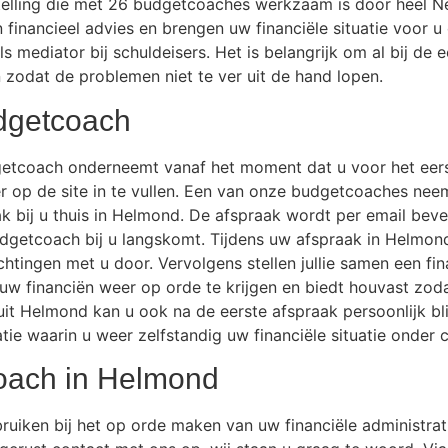
telling die met 26 budgetcoaches werkzaam is door heel N
n financieel advies en brengen uw financiële situatie voor
 mediator bij schuldeisers. Het is belangrijk om al bij de 
zodat de problemen niet te ver uit de hand lopen.
dgetcoach
dgetcoach onderneemt vanaf het moment dat u voor het ee
ier op de site in te vullen. Een van onze budgetcoaches ne
bij u thuis in Helmond. De afspraak wordt per email bevest
dgetcoach bij u langskomt. Tijdens uw afspraak in Helmon
htingen met u door. Vervolgens stellen jullie samen een fi
m uw financiën weer op orde te krijgen en biedt houvast zo
t Helmond kan u ook na de eerste afspraak persoonlijk bli
tie waarin u weer zelfstandig uw financiële situatie onder c
oach in Helmond
uiken bij het op orde maken van uw financiële administrat