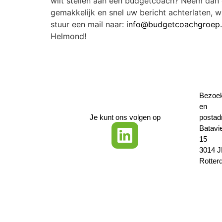
wilt stellen aan een budgetcoach? Neem dan g
gemakkelijk en snel uw bericht achterlaten, w
stuur een mail naar:
info@budgetcoachgroep.
Helmond!
Bezoe
en
Je kunt ons volgen op
postad
Batavi
15
3014 
Rotter