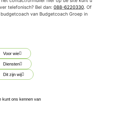
het contactformulier hier op de site kunt u
ver telefonisch? Bel dan:
088-6220330
. Of
een budgetcoach van Budgetcoach Groep in
Voor wie
Diensten
Dit zijn wij
e kunt ons kennen van