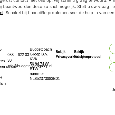
erust contact met ons op, wij staan u graag te woord. Via 
ij beantwoorden deze zo snel mogelijk. Stelt u uw vraag lie
nl
. Schakel bij financiële problemen snel de hulp in van 
Budgetcoach
k-
Bekijk
Bekijk
Groep B.V.
088 – 622 03
Privacyverklaring
Klachtenprotocol
KVK
30
res
56.94.74.88
info@budgetcoachgroep.nl
erenstraat
BTW-
nummer
JH
NL852373983B01
dam
J