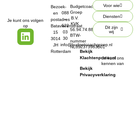
Voor wie
Budgetcoach
Bezoek-
Groep
088
en
Diensten
B.V.
–
postadres
Je kunt ons volgen
KVK
622
op
Batavierenstraat
Dit zijn
56.94.74.88
wij
03
15
BTW-
30
3014
nummer
info@budgetcoachgroep.nl
JH
NL852373983B01
Rotterdam
Bekijk
Klachtenprotocol
Je kunt ons
kennen van
Bekijk
Privacyverklaring