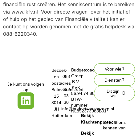
financiële rust creëren. Het kenniscentrum is te bereiken
via www.lkfv.nl Voor directe vragen over het initiatief
of hulp op het gebied van Financiële vitaliteit kan er
contact op worden genomen met de gratis helpdesk via
088-6220340.
Voor wie
Budgetcoach
Bezoek-
Groep
088
en
Diensten
B.V.
–
postadres
Je kunt ons volgen
KVK
622
op
Batavierenstraat
Dit zijn
56.94.74.88
wij
03
15
BTW-
30
3014
nummer
info@budgetcoachgroep.nl
JH
NL852373983B01
Rotterdam
Bekijk
Klachtenprotocol
Je kunt ons
kennen van
Bekijk