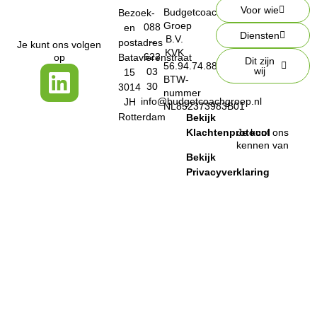
Voor wie
Budgetcoach
Bezoek-
Groep
088
en
Diensten
B.V.
–
postadres
Je kunt ons volgen
KVK
622
op
Batavierenstraat
Dit zijn
56.94.74.88
wij
03
15
BTW-
30
3014
nummer
info@budgetcoachgroep.nl
JH
NL852373983B01
Rotterdam
Bekijk
Klachtenprotocol
Je kunt ons
kennen van
Bekijk
Privacyverklaring