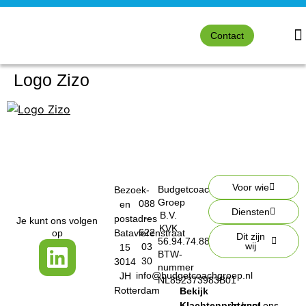
Contact
Logo Zizo
Voor wie
Budgetcoach
Bezoek-
Groep
088
en
Diensten
B.V.
–
postadres
Je kunt ons volgen
KVK
622
op
Batavierenstraat
Dit zijn
56.94.74.88
wij
03
15
BTW-
30
3014
nummer
info@budgetcoachgroep.nl
JH
NL852373983B01
Rotterdam
Bekijk
Klachtenprotocol
Je kunt ons