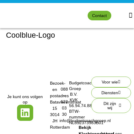
Contact
Coolblue-Logo
Voor wie
Budgetcoach
Bezoek-
Groep
088
en
Diensten
B.V.
–
postadres
Je kunt ons volgen
KVK
622
op
Batavierenstraat
Dit zijn
56.94.74.88
wij
03
15
BTW-
30
3014
nummer
info@budgetcoachgroep.nl
JH
NL852373983B01
Rotterdam
Bekijk
Klachtenprotocol
Je kunt ons