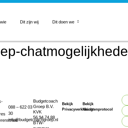
 wie
Dit zijn wij
Dit doen we
ep-chatmogelijkhed
Budgetcoach
k-
Bekijk
Bekijk
Groep B.V.
088 – 622 03
Privacyverklaring
Klachtenprotocol
KVK
30
res
56.94.74.88
info@budgetcoachgroep.nl
erenstraat
BTW-