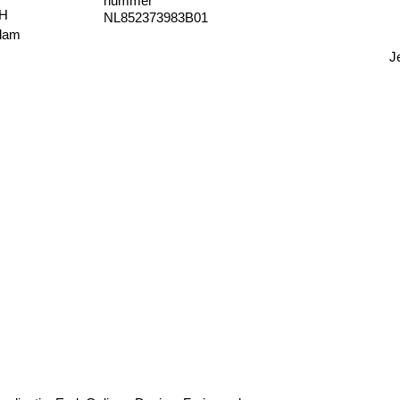
nummer
JH
NL852373983B01
dam
J