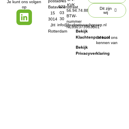
–
postadres
Je kunt ons volgen
KVK
622
op
Batavierenstraat
Dit zijn
56.94.74.88
wij
03
15
BTW-
30
3014
nummer
info@budgetcoachgroep.nl
JH
NL852373983B01
Rotterdam
Bekijk
Klachtenprotocol
Je kunt ons
kennen van
Bekijk
Privacyverklaring