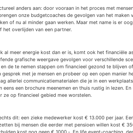
ureel anders aan: door vooraan in het proces met mensen i
ef brengen onze budgetcoaches de gevolgen van het maken v
en of nu al minder gaan werken. Maar met name is er oog
f het overlijden van een partner.
al meer energie kost dan er is, komt ook het financiële asp
ffende grafische weergave gevolgen voor verschillende scen
n en de te nemen stappen om financieel gezond te blijven of
jf in gesprek met je mensen en probeer op een open manier 
 allerlei communicatiematerialen die je in een werkplaats,
n eens een brochure meenemen en thuis rustig in lezen. E
 ze op financieel gebied mee worstelen.
lechts dit: een zieke medewerker kost € 13.000 per jaar. Ee
zetten bij mensen die eerder met pensioen willen kost € 35
hulden kost nog geen € 1000,-. En life event-coaching, den