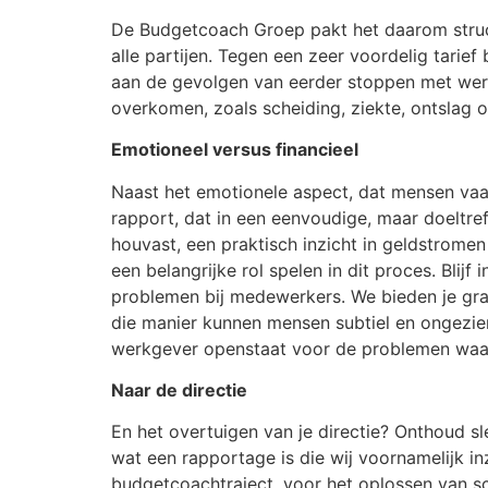
De Budgetcoach Groep pakt het daarom struct
alle partijen. Tegen een zeer voordelig tari
aan de gevolgen van eerder stoppen met werk
overkomen, zoals scheiding, ziekte, ontslag o
Emotioneel versus financieel
Naast het emotionele aspect, dat mensen vaak 
rapport, dat in een eenvoudige, maar doeltre
houvast, een praktisch inzicht in geldstrome
een belangrijke rol spelen in dit proces. Bli
problemen bij medewerkers. We bieden je graag
die manier kunnen mensen subtiel en ongezie
werkgever openstaat voor de problemen waar
Naar de directie
En het overtuigen van je directie? Onthoud s
wat een rapportage is die wij voornamelijk in
budgetcoachtraject, voor het oplossen van sc