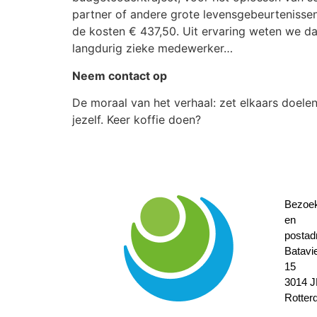
partner of andere grote levensgebeurtenissen
de kosten € 437,50. Uit ervaring weten we d
langdurig zieke medewerker…
Neem contact op
De moraal van het verhaal: zet elkaars doele
jezelf. Keer koffie doen?
Bezoe
en
postad
Batavi
15
3014 
Rotter