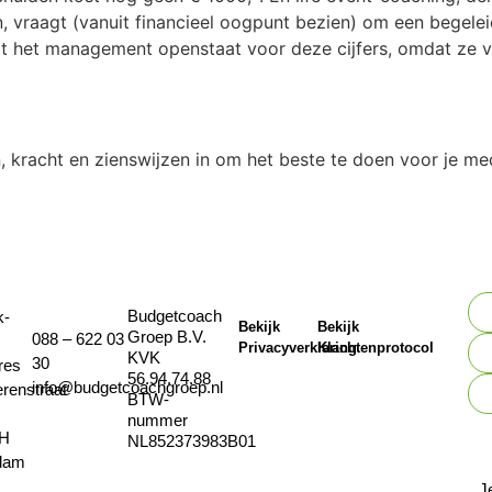
, vraagt (vanuit financieel oogpunt bezien) om een begelei
at het management openstaat voor deze cijfers, omdat ze v
n, kracht en zienswijzen in om het beste te doen voor je m
Budgetcoach
k-
Bekijk
Bekijk
Groep B.V.
088 – 622 03
Privacyverklaring
Klachtenprotocol
KVK
30
res
56.94.74.88
info@budgetcoachgroep.nl
erenstraat
BTW-
nummer
JH
NL852373983B01
dam
J